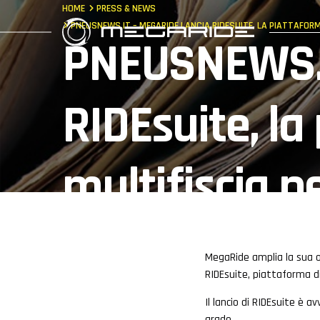
HOME
PRESS & NEWS
PNEUSNEWS.IT – MEGARIDE LANCIA RIDESUITE, LA PIATTAFORM
PNEUSNEWS.I
RIDEsuite, la
multifiscia p
time e l’otti
MegaRide amplia la sua of
RIDEsuite, piattaforma di
prestazioni 
Il lancio di RIDEsuite è 
grade.