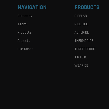
NAVIGATION
PRODUCTS
Company
RIDELAB
Team
RIDETOOL
Products
ADHERIDE
Projects
THERMORIDE
Use Cases
THREEDEERIDE
T.R.I.C.K.
WEARIDE