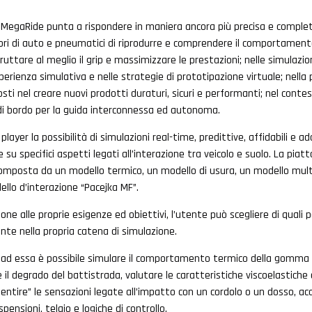
MegaRide punta a rispondere in maniera ancora più precisa e complet
ri di auto e pneumatici di riprodurre e comprendere il comportament
ttare al meglio il grip e massimizzare le prestazioni; nelle simulazion
esperienza simulativa e nelle strategie di prototipazione virtuale; nella
ti nel creare nuovi prodotti duraturi, sicuri e performanti; nel contes
 di bordo per la guida interconnessa ed autonoma.
player la possibilità di simulazioni real-time, predittive, affidabili e ad
 su specifici aspetti legati all’interazione tra veicolo e suolo. La pia
composta da un modello termico, un modello di usura, un modello mult
llo d’interazione “Pacejka MF”.
ione alle proprie esigenze ed obiettivi, l’utente può scegliere di quali 
e nella propria catena di simulazione.
ie ad essa è possibile simulare il comportamento termico della gomma 
 e il degrado del battistrada, valutare le caratteristiche viscoelastiche 
sentire” le sensazioni legate all’impatto con un cordolo o un dosso, acq
spensioni, telaio e logiche di controllo.