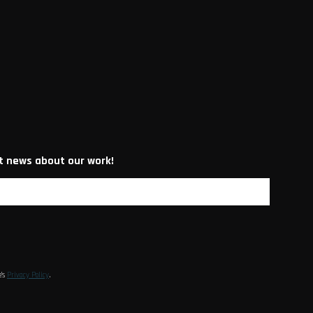
st news about our work!
e’s
Privacy Policy
.