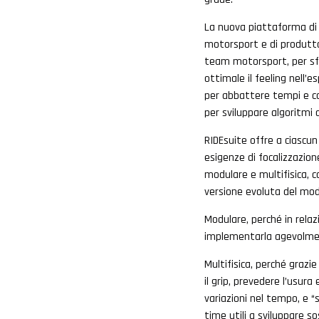
La nuova piattaforma di 
motorsport e di produtto
team motorsport, per sfru
ottimale il feeling nell’
per abbattere tempi e cos
per sviluppare algoritmi
RIDEsuite offre a ciascun 
esigenze di focalizzazione
modulare e multifisica, 
versione evoluta del mode
Modulare, perché in relaz
implementarla agevolment
Multifisica, perché graz
il grip, prevedere l’usura
variazioni nel tempo, e “
time utili a sviluppare so