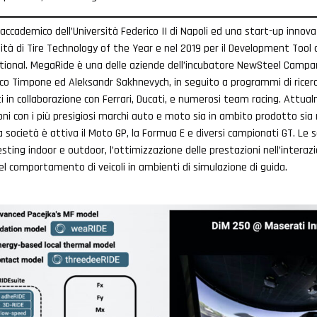
accademico dell’Università Federico II di Napoli ed una start-up innov
ità di Tire Technology of the Year e nel 2019 per il Development Tool o
tional. MegaRide è una delle aziende dell’incubatore NewSteel Campa
sco Timpone ed Aleksandr Sakhnevych, in seguito a programmi di ricerca
ti in collaborazione con Ferrari, Ducati, e numerosi team racing. Attu
ni con i più presigiosi marchi auto e moto sia in ambito prodotto sia 
la società è attiva il Moto GP, la Formua E e diversi campionati GT. Le 
sting indoor e outdoor, l’ottimizzazione delle prestazioni nell’intera
del comportamento di veicoli in ambienti di simulazione di guida.