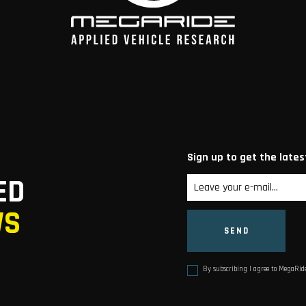
Sign up to get the late
ED
WS
By subscribing I agree to MegaRid