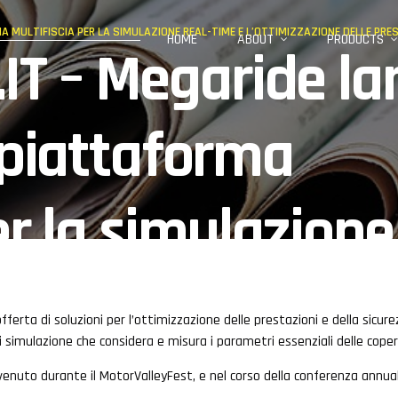
A MULTIFISCIA PER LA SIMULAZIONE REAL-TIME E L’OTTIMIZZAZIONE DELLE PRE
HOME
ABOUT
PRODUCTS
T – Megaride la
 piattaforma
er la simulazione
mizzazione delle
ferta di soluzioni per l’ottimizzazione delle prestazioni e della sicur
 simulazione che considera e misura i parametri essenziali delle copert
dei pneumatici
avvenuto durante il MotorValleyFest, e nel corso della conferenza annua