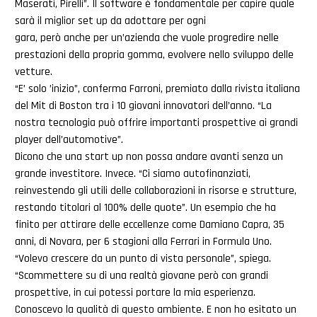
Maserati, Pirelli”. Il software è fondamentale per capire quale
sarà il miglior set up da adottare per ogni
gara, però anche per un’azienda che vuole progredire nelle
prestazioni della propria gomma, evolvere nello sviluppo delle
vetture.
“E’ solo ’inizio”, conferma Farroni, premiato dalla rivista italiana
del Mit di Boston tra i 10 giovani innovatori dell’anno. “La
nostra tecnologia può offrire importanti prospettive ai grandi
player dell’automotive”.
Dicono che una start up non possa andare avanti senza un
grande investitore. Invece. “Ci siamo autofinanziati,
reinvestendo gli utili delle collaborazioni in risorse e strutture,
restando titolari al 100% delle quote”. Un esempio che ha
finito per attirare delle eccellenze come Damiano Capra, 35
anni, di Novara, per 6 stagioni alla Ferrari in Formula Uno.
“Volevo crescere da un punto di vista personale”, spiega.
“Scommettere su di una realtà giovane però con grandi
prospettive, in cui potessi portare la mia esperienza.
Conoscevo la qualità di questo ambiente. E non ho esitato un