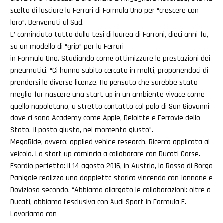
scelto di lasciare la Ferrari di Formula Uno per “crescere con
loro”. Benvenuti al Sud.
E’ cominciato tutto dalla tesi di laurea di Farroni, dieci anni fa,
su un modello di “grip” per la Ferrari
in Formula Uno. Studiando come ottimizzare le prestazioni dei
pneumatici. “Ci hanno subito cercato in molti, proponendoci di
prendersi le diverse licenze. Ho pensato che sarebbe stato
meglio far nascere una start up in un ambiente vivace come
quello napoletano, a stretto contatto col polo di San Giovanni
dove ci sono Academy come Apple, Deloitte e Ferrovie dello
Stato. Il posto giusto, nel momento giusto”.
MegaRide, ovvero: applied vehicle research. Ricerca applicata al
veicolo. La start up comincia a collaborare con Ducati Corse.
Esordio perfetto: il 14 agosto 2016, in Austria, la Rossa di Borgo
Panigale realizza una doppietta storica vincendo con Iannone e
Dovizioso secondo. “Abbiamo allargato le collaborazioni: oltre a
Ducati, abbiamo l’esclusiva con Audi Sport in Formula E.
Lavoriamo con