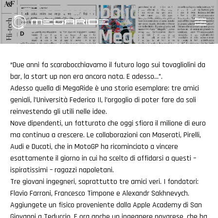
Da La Repubblica Affari
& Finanza: MegaRide, la
startup ha grip sul
“Due anni fa scarabocchiavamo il futuro logo sui tovagliolini da
bar, la start up non era ancora nata. E adesso…”.
mercato
Adesso quella di MegaRide è una storia esemplare: tre amici
geniali, l’Università Federico II, l’orgoglio di poter fare da soli
reinvestendo gli utili nelle idee.
Nove dipendenti, un fatturato che oggi sfiora il milione di euro
ma continua a crescere. Le collaborazioni con Maserati, Pirelli,
Audi e Ducati, che in MotoGP ha ricominciato a vincere
esattamente il giorno in cui ha scelto di affidarsi a questi –
ispiratissimi – ragazzi napoletani.
Tre giovani ingegneri, soprattutto tre amici veri. I fondatori:
Flavio Farroni, Francesco Timpone e Alexandr Sakhnevych.
Aggiungete un fisico proveniente dalla Apple Academy di San
Giovanni a Teduccio. E ora anche un ingegnere novarese, che ha