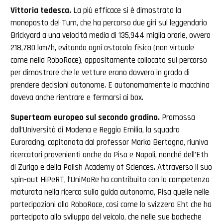
Vittoria tedesca.
La più efficace si è dimostrata la
monoposto del Tum, che ha percorso due giri sul leggendario
Brickyard a una velocità media di 135,944 miglia orarie, ovvero
218,780 km/h, evitando ogni ostacolo fisico (non virtuale
come nella RoboRace), appositamente collocato sul percorso
per dimostrare che le vetture erano davvero in grado di
prendere decisioni autonome. E autonomamente la macchina
doveva anche rientrare e fermarsi ai box.
Superteam europeo sul secondo gradino.
Promossa
dall’Università di Modena e Reggio Emilia, la squadra
Euroracing, capitanata dal professor Marko Bertogna, riuniva
ricercatori provenienti anche da Pisa e Napoli, nonché dell’Eth
di Zurigo e della Polish Academy of Sciences. Attraverso il suo
spin-out HiPeRT, l’UniMoRe ha contribuito con la competenza
maturata nella ricerca sulla guida autonoma, Pisa quelle nelle
partecipazioni alla RoboRace, così come lo svizzero Eht che ha
partecipato allo sviluppo del veicolo, che nelle sue bacheche