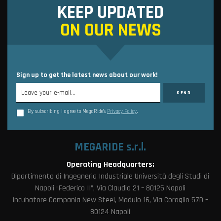
KEEP UPDATED
ON OUR NEWS
Sign up to get the latest news about our work!
By subscribing I agree to MegaRide’s
Privacy Policy
.
MEGARIDE s.r.l.
Operating Headquarters:
Dipartimento di Ingegneria Industriale Università degli Studi di
Napoli “Federico II”, Via Claudio 21 – 80125 Napoli
Incubatore Campania New Steel, Modulo 16, Via Coroglio 57D –
80124 Napoli